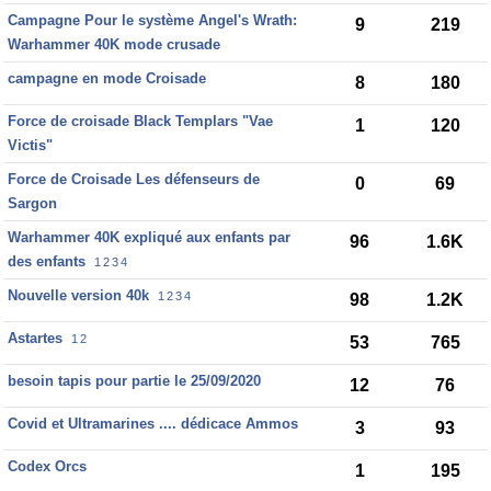
Campagne Pour le système Angel's Wrath:
9
219
Warhammer 40K mode crusade
campagne en mode Croisade
8
180
Force de croisade Black Templars "Vae
1
120
Victis"
Force de Croisade Les défenseurs de
0
69
Sargon
Warhammer 40K expliqué aux enfants par
96
1.6K
des enfants
1
2
3
4
Nouvelle version 40k
1
2
3
4
98
1.2K
Astartes
1
2
53
765
besoin tapis pour partie le 25/09/2020
12
76
Covid et Ultramarines .... dédicace Ammos
3
93
Codex Orcs
1
195