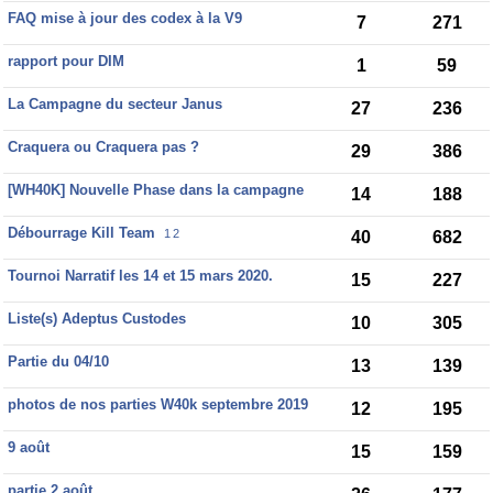
FAQ mise à jour des codex à la V9
7
271
rapport pour DIM
1
59
La Campagne du secteur Janus
27
236
Craquera ou Craquera pas ?
29
386
[WH40K] Nouvelle Phase dans la campagne
14
188
Débourrage Kill Team
1
2
40
682
Tournoi Narratif les 14 et 15 mars 2020.
15
227
Liste(s) Adeptus Custodes
10
305
Partie du 04/10
13
139
photos de nos parties W40k septembre 2019
12
195
9 août
15
159
partie 2 août