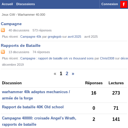
Accueil
Discussions
Connexion
Jeux GW
›
Warhammer 40.000
Category
Campagne
List
40
discussions
573
réponses
Plus récent :
Campagne 40k
par
greglegob
sur
avril 2025
avril 2025
Rapports de Bataille
13
discussions
74
réponses
Plus récent :
Campagne : rapport de bataille ork vs thousand sons
par
Chris0308
sur
déce
décembre 2019
«
1
2
»
Discussion
Discussion
Réponses
Lectures
List
warhammer 40k adeptus mechanicus /
16
273
armée de la forge
Rapport de bataille 40K Old school
0
71
Campagne 40000: croisade Angel's Wrath,
2
141
rapports de bataille