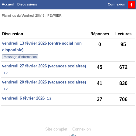
Accueil
Discussions
Connexion
Plannings du Vendredi 20h45
›
FEVRIER
Discussion
Discussion
Réponses
Lectures
List
vendredi 13 février 2026 (centre social non
0
95
disponible)
Message d'information
vendredi 27 février 2026 (vacances scolaires)
45
672
1
2
vendredi 20 février 2026 (vacances scolaires)
41
830
1
2
vendredi 6 février 2026
1
2
37
706
Site complet
Connexion