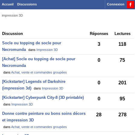
Accueil
Discussions
Connexion
impression 3D
Discussion
Discussion
Réponses
Lectures
List
Socle ou topping de socle pour
3
118
Necromunda
dans
Impression 3D
[Achat] Socle ou topping de socle pour
0
75
Necromunda
dans
Achat, vente et commandes groupées
[Kickstarter] Legends of Darkshire
0
201
(impression 3d)
dans
Impression 3D
[Kickstarter] Cyberpunk City-8 (3D printable)
0
95
dans
Impression 3D
Donne contre peinture ou bons soins décors
28
278
et impression 3D
dans
Achat, vente et commandes groupées