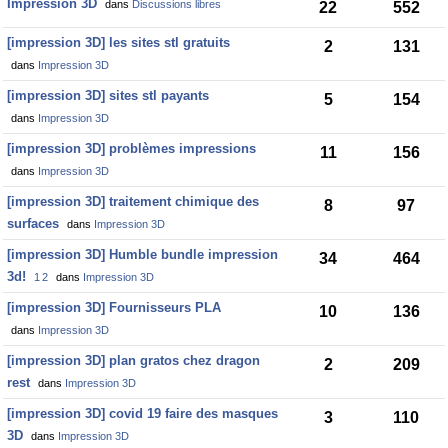
Impression 3D
dans
Discussions libres
22
552
[impression 3D] les sites stl gratuits
2
131
dans
Impression 3D
[impression 3D] sites stl payants
5
154
dans
Impression 3D
[impression 3D] problèmes impressions
11
156
dans
Impression 3D
[impression 3D] traitement chimique des
8
97
surfaces
dans
Impression 3D
[impression 3D] Humble bundle impression
34
464
3d!
1
2
dans
Impression 3D
[impression 3D] Fournisseurs PLA
10
136
dans
Impression 3D
[impression 3D] plan gratos chez dragon
2
209
rest
dans
Impression 3D
[impression 3D] covid 19 faire des masques
3
110
3D
dans
Impression 3D