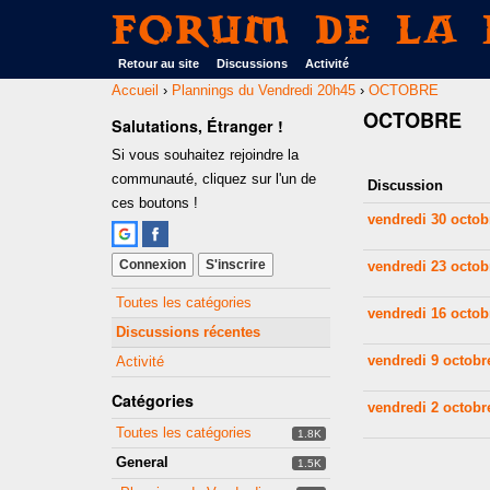
Forum de La 
Retour au site
Discussions
Activité
Accueil
›
Plannings du Vendredi 20h45
›
OCTOBRE
OCTOBRE
Salutations, Étranger !
Si vous souhaitez rejoindre la
Discussion
communauté, cliquez sur l'un de
Discussion
List
ces boutons !
vendredi 30 octob
Connexion
S'inscrire
vendredi 23 octob
Quick
Toutes les catégories
vendredi 16 octob
Links
Discussions récentes
vendredi 9 octobr
Activité
Catégories
vendredi 2 octobr
Toutes les catégories
1.8K
General
1.5K