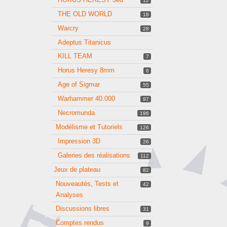
12
THE OLD WORLD
18
Warcry
28
Adeptus Titanicus
KILL TEAM
7
Horus Heresy 8mm
6
Age of Sigmar
55
Warhammer 40.000
97
Necromunda
196
Modélisme et Tutoriels
126
Impression 3D
26
Galeries des réalisations
112
Jeux de plateau
82
Nouveautés, Tests et
42
Analyses
Discussions libres
31
Comptes rendus
9