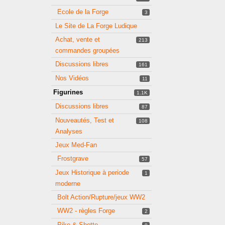
Ecole de la Forge
3
Le Site de La Forge Ludique
Achat, vente et
213
commandes groupées
Discussions libres
161
Nos Vidéos
11
Figurines
1.1K
Discussions libres
87
Nouveautés, Test et
108
Analyses
Jeux Med-Fan
Frostgrave
57
Jeux Historique à periode
1
moderne
Bolt Action/Rupture/jeux WW2
WW2 - règles Forge
2
Pike & Shotte