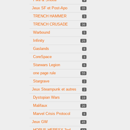
9
Jeux SF et Post-Apo
35
TRENCH HAMMER
3
TRENCH CRUSADE
36
Warbound
5
Infinity
25
Gaslands
8
CoreSpace
3
Starwars Legion
6
one page rule
55
Stargrave
2
Jeux Steampunk et autres
2
Dystopian Wars
19
Malifaux
20
Marvel Crisis Protocol
6
Jeux GW
45
HORUS HERESY 3ed