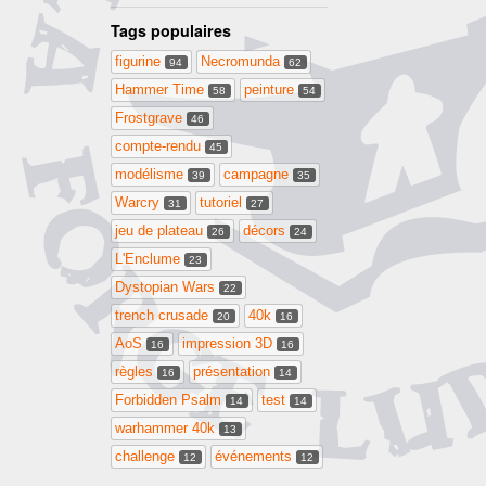
Tags populaires
figurine
Necromunda
94
62
Hammer Time
peinture
58
54
Frostgrave
46
compte-rendu
45
modélisme
campagne
39
35
Warcry
tutoriel
31
27
jeu de plateau
décors
26
24
L'Enclume
23
Dystopian Wars
22
trench crusade
40k
20
16
AoS
impression 3D
16
16
règles
présentation
16
14
Forbidden Psalm
test
14
14
warhammer 40k
13
challenge
événements
12
12