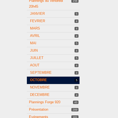
Plannings du Vendredi
156
20h45
JANVIER
5
FEVRIER
4
MARS
4
AVRIL
4
MAI
5
JUIN
4
JUILLET
5
AOUT
4
SEPTEMBRE
4
OCTOBRE
5
NOVEMBRE
4
DECEMBRE
4
Plannings Forge 920
40
Présentation
289
Evénements
181