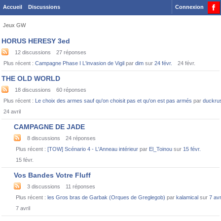
Accueil
Discussions
Connexion
Jeux GW
Category
HORUS HERESY 3ed
List
12
discussions
27
réponses
Plus récent :
Campagne Phase I L'invasion de Vigil
par
dim
sur
24 févr.
24 févr.
THE OLD WORLD
18
discussions
60
réponses
Plus récent :
Le choix des armes sauf qu'on choisit pas et qu'on est pas armés
par
duckru
24 avril
CAMPAGNE DE JADE
8
discussions
24
réponses
Plus récent :
[TOW] Scénario 4 - L'Anneau intérieur
par
El_Toinou
sur
15 févr.
15 févr.
Vos Bandes Votre Fluff
3
discussions
11
réponses
Plus récent :
les Gros bras de Garbak (Orques de Greglegob)
par
kalamical
sur
7 avr
7 avril