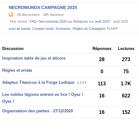
NECROMUNDA CAMPAGNE 2025
56
discussions
305
réponses
Plus récent :
FAQ- Necromunda 2025
par
Arktaruss
sur
août 2025
août 2025
suivi de bande
,
Compte rendu
,
Scénarios
,
Règles de Campagne
,
FLUFF
Discussion
Discussion
Réponses
Lectures
List
Inspiration table de jeu et décors
28
273
Règles et errata
0
75
Adeptus Titanicus à la Forge Ludique
1
2
3
4
113
1.7K
Les nobles légions entrent en lice ! Oyez !
16
622
Oyez !
Organisation des parties - 27/12/2020
16
152