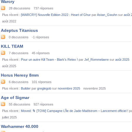
Warcry
28
discussions
737
réponses
Plus récent :
[WARCRY] Nouvelle Edition 2022 : Heart of Ghur
par
Astan_Gwuhn
sur
août 
août 2022
Adeptus Titanicus
0
discussions
-1
réponses
KILL TEAM
7
discussions
45
réponses
Plus récent :
Pour un autre Kill Team - Blark’s Retex !
par
Jef_Rommelaere
sur
août 2025
août 2025
Horus Heresy 8mm
6
discussions
101
réponses
Plus récent :
Builder
par
greglegob
sur
novembre 2025
novembre 2025
Age of Sigmar
55
discussions
927
réponses
Plus récent :
Moved:
🌀
[TOW] Campagne L’Île de Jade-Maëlstrom – Lancement officiel !
p
juillet 2025
Warhammer 40.000