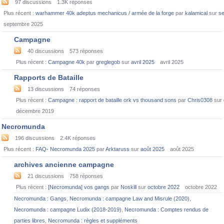
97
discussions
1.3K
réponses
Plus récent :
warhammer 40k adeptus mechanicus / armée de la forge
par
kalamical
sur
s
septembre 2025
Campagne
40
discussions
573
réponses
Plus récent :
Campagne 40k
par
greglegob
sur
avril 2025
avril 2025
Rapports de Bataille
13
discussions
74
réponses
Plus récent :
Campagne : rapport de bataille ork vs thousand sons
par
Chris0308
sur
décembre 2019
Necromunda
196
discussions
2.4K
réponses
Plus récent :
FAQ- Necromunda 2025
par
Arktaruss
sur
août 2025
août 2025
archives ancienne campagne
21
discussions
758
réponses
Plus récent :
[Necromunda] vos gangs
par
Noskill
sur
octobre 2022
octobre 2022
Necromunda : Gangs
,
Necromunda : campagne Law and Misrule (2020)
,
Necromunda : campagne Ludix (2018-2019)
,
Necromunda : Comptes rendus de
parties libres
,
Necromunda : règles et suppléments