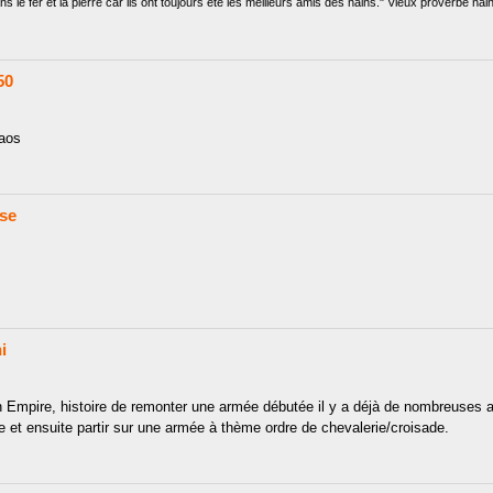
s le fer et la pierre car ils ont toujours été les meilleurs amis des nains." Vieux proverbe nain
50
haos
se
i
n Empire, histoire de remonter une armée débutée il y a déjà de nombreuses
ge et ensuite partir sur une armée à thème ordre de chevalerie/croisade.