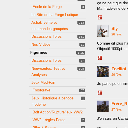
ça ne peut que don
Ecole de la Forge
3
Ma madeleine de Pr
Le Site de La Forge Ludique
Share
Achat, vente et
213
on
Sly
Google+
commandes groupées
26 févr.
Discussions libres
161
Comme dit plus hau
Nos Vidéos
11
Objectif 1000pt mo
Figurines
1.1K
Share
Discussions libres
87
on
Nouveautés, Test et
Zoelliot
Google+
108
Analyses
26 févr.
Jeux Med-Fan
Je participe en E
Frostgrave
57
Share
Jeux Historique à periode
on
1
Frère_R
Google+
moderne
27 févr.
Bolt Action/Rupture/jeux WW2
J'en suis en Cath
WW2 - règles Forge
2
Pike & Shotte