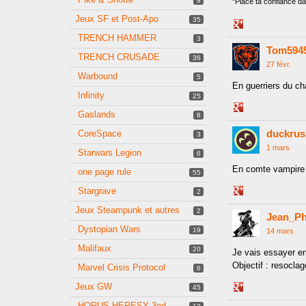
9
"Place ta confiance dan
Jeux SF et Post-Apo
35
Share
TRENCH HAMMER
on
3
Tom594
Google+
TRENCH CRUSADE
36
27 févr.
Warbound
5
En guerriers du c
Infinity
25
Share
Gaslands
8
on
duckrus
CoreSpace
Google+
3
1 mars
Starwars Legion
6
En comte vampire
one page rule
55
Stargrave
Share
2
on
Jeux Steampunk et autres
2
Jean_Ph
Google+
Dystopian Wars
19
14 mars
Malifaux
20
Je vais essayer e
Objectif : resocla
Marvel Crisis Protocol
6
Jeux GW
45
Share
on
HORUS HERESY 3ed