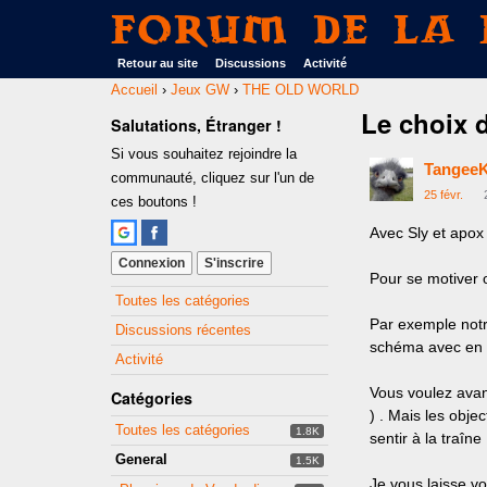
Forum de La 
Retour au site
Discussions
Activité
Accueil
›
Jeux GW
›
THE OLD WORLD
Le choix 
Salutations, Étranger !
Si vous souhaitez rejoindre la
Tangee
communauté, cliquez sur l'un de
25 févr.
ces boutons !
Avec Sly et apox 
Connexion
S'inscrire
Pour se motiver 
Quick
Toutes les catégories
Links
Par exemple notr
Discussions récentes
schéma avec en da
Activité
Vous voulez avan
Catégories
) . Mais les obje
Toutes les catégories
1.8K
sentir à la traîne 
General
1.5K
Je vous laisse vo