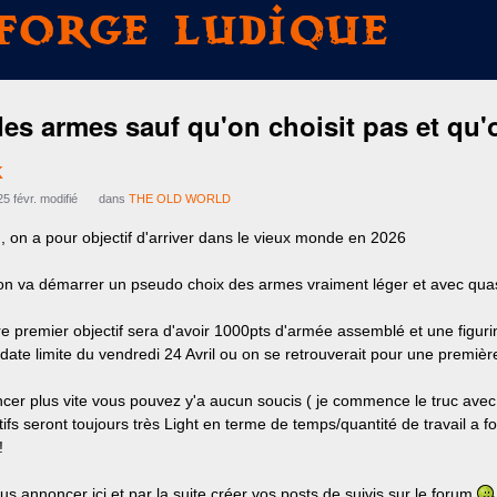
Forge Ludique
des armes sauf qu'on choisit pas et qu'
K
25 févr. modifié
dans
THE OLD WORLD
, on a pour objectif d'arriver dans le vieux monde en 2026
on va démarrer un pseudo choix des armes vraiment léger et avec quasi
e premier objectif sera d'avoir 1000pts d'armée assemblé et une figuri
te limite du vendredi 24 Avril ou on se retrouverait pour une première
cer plus vite vous pouvez y'a aucun soucis ( je commence le truc avec q
ctifs seront toujours très Light en terme de temps/quantité de travail a f
!
us annoncer ici et par la suite créer vos posts de suivis sur le forum