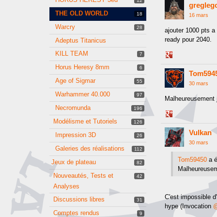
12
gregleg
Google+
THE OLD WORLD
18
16 mars
Warcry
28
ajouter 1000 pts 
ready pour 2040.
Adeptus Titanicus
KILL TEAM
7
Share
on
Horus Heresy 8mm
6
Tom594
Google+
Age of Sigmar
55
30 mars
Warhammer 40.000
97
Malheureusement je
Necromunda
196
Share
Modélisme et Tutoriels
126
on
Vulkan
Google+
Impression 3D
26
30 mars
Galeries des réalisations
112
Tom59450
a é
Jeux de plateau
82
Malheureusemen
Nouveautés, Tests et
42
Analyses
C'est impossible d'
Discussions libres
31
hype (Invocation
@
Comptes rendus
9