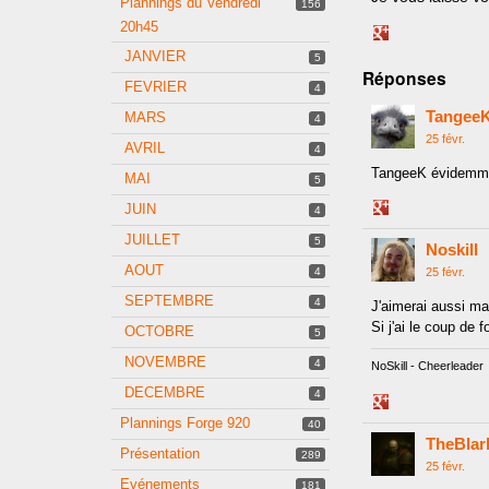
Plannings du Vendredi
156
20h45
Share
on
JANVIER
5
Réponses
Google+
FEVRIER
4
Tangee
MARS
4
25 févr.
AVRIL
4
TangeeK évidemm
MAI
5
JUIN
Share
4
on
JUILLET
5
Noskill
Google+
AOUT
4
25 févr.
SEPTEMBRE
4
J'aimerai aussi ma
Si j'ai le coup de
OCTOBRE
5
NOVEMBRE
4
NoSkill - Cheerleader
DECEMBRE
4
Share
Plannings Forge 920
on
40
TheBlar
Google+
Présentation
289
25 févr.
Evénements
181