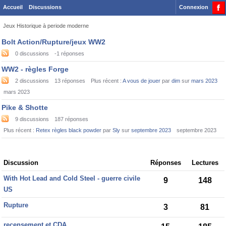
Accueil
Discussions
Connexion
Jeux Historique à periode moderne
Category
Bolt Action/Rupture/jeux WW2
List
0
discussions
-1
réponses
WW2 - règles Forge
2
discussions
13
réponses
Plus récent :
A vous de jouer
par
dim
sur
mars 2023
mars 2023
Pike & Shotte
9
discussions
187
réponses
Plus récent :
Retex règles black powder
par
Sly
sur
septembre 2023
septembre 2023
Discussion
Discussion
Réponses
Lectures
List
With Hot Lead and Cold Steel - guerre civile
9
148
US
Rupture
3
81
recensement et CDA