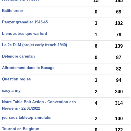
15
185
Battle order
0
69
Panzer grenadier 1943-45
3
102
Liens autres que warlord
1
79
La 2e DLM (projet early french 1940)
6
139
Défendre carentan
0
87
Affrontement dans le Bocage
0
82
Question regles
3
94
easy army
2
240
Notre Table Bolt Action - Convention des
4
314
Nerviens - 22/01/2022
jeu sous tabletop simulator
2
100
Tournoi en Belgique
0
122