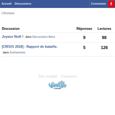
Accueil
Discussions
Connexion
L'Enclume
Discussion
Discussion
Réponses
Lectures
List
Joyeux Noël !
dans
Discussions libres
9
98
[CRISIS 2018] - Rapport de bataille.
5
126
dans
Evénements
Site complet
Connexion