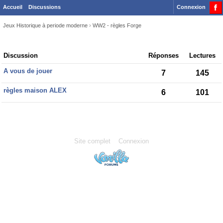
Accueil
Discussions
Connexion
Jeux Historique à periode moderne
›
WW2 - règles Forge
Discussion
Discussion
Réponses
Lectures
List
A vous de jouer
7
145
règles maison ALEX
6
101
Site complet
Connexion