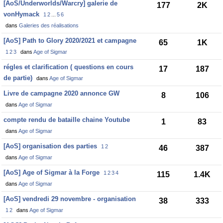
[AoS/Underworlds/Warcry] galerie de
177
2K
vonHymack
1
2
...
5
6
dans
Galeries des réalisations
[AoS] Path to Glory 2020/2021 et campagne
65
1K
1
2
3
dans
Age of Sigmar
régles et clarification ( questions en cours
17
187
de partie)
dans
Age of Sigmar
Livre de campagne 2020 annonce GW
8
106
dans
Age of Sigmar
compte rendu de bataille chaine Youtube
1
83
dans
Age of Sigmar
[AoS] organisation des parties
1
2
46
387
dans
Age of Sigmar
[AoS] Age of Sigmar à la Forge
1
2
3
4
115
1.4K
dans
Age of Sigmar
[AoS] vendredi 29 novembre - organisation
38
333
1
2
dans
Age of Sigmar