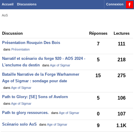
Accueil
Discussions
Connexion
AoS
Discussion
Discussion
Réponses
Lectures
List
Présentation Rouquin Des Bois
7
111
dans
Présentation
Narratif et scénario du forge 920 - AOS 2024 -
5
218
L'enclume du destin
dans
Age of Sigmar
Bataille Narrative de la Forge Warhammer
15
275
Age of Sigmar : sondage pour date
dans
Age of Sigmar
Path to Glory: [SE] Sons of Avelorn
5
106
dans
Age of Sigmar
Path to glory ressources.
dans
Age of Sigmar
0
107
Scénario solo AoS
dans
Age of Sigmar
9
1.1K