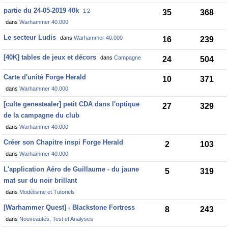
partie du 24-05-2019 40k
1
2
35
368
dans
Warhammer 40.000
Le secteur Ludis
dans
Warhammer 40.000
16
239
[40K] tables de jeux et décors
dans
Campagne
24
504
Carte d'unité Forge Herald
10
371
dans
Warhammer 40.000
[culte genestealer] petit CDA dans l'optique
27
329
de la campagne du club
dans
Warhammer 40.000
Créer son Chapitre inspi Forge Herald
2
103
dans
Warhammer 40.000
L'application Aéro de Guillaume - du jaune
5
319
mat sur du noir brillant
dans
Modélisme et Tutoriels
[Warhammer Quest] - Blackstone Fortress
8
243
dans
Nouveautés, Test et Analyses