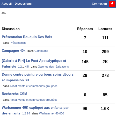
Accueil
Discussions
Connexion
40k
Discussion
Discussion
Réponses
Lectures
List
Présentation Rouquin Des Bois
7
111
dans
Présentation
Campagne 40k
dans
Campagne
10
299
[Galerie à Riri] Le Post-Apocalyptique et
145
2K
Futuriste
1
2
...
4
5
dans
Galeries des réalisations
Donne contre peinture ou bons soins décors
28
278
et impression 3D
dans
Achat, vente et commandes groupées
Recherche CSM
0
85
dans
Achat, vente et commandes groupées
Warhammer 40K expliqué aux enfants par
96
1.6K
des enfants
1
2
3
4
dans
Warhammer 40.000