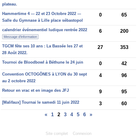
plateau.
Hammertime 4 --- 22 et 23 Octobre 2022 ---
0
65
Salle du Gymnase à Lille place sébastopol
calendrier événementiel ludique rentrée 2022
6
200
Message d'information
TGCM fête ses 10 ans : La Bassée les 27 et
27
353
28 Août 2022.
Tournoi de Bloodbowl à Béthune le 24 juin
0
42
Convention OCTOGÔNES à LYON du 30 sept
4
96
au 2 octobre 2022
Retour en vrac et en image des JFJ
9
95
[Malifaux] Tournai le samedi 11 juin 2022
3
60
«
1
2
3
4
5
6
»
Site complet
Connexion