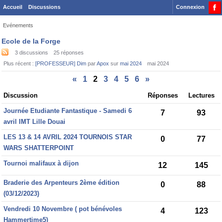
Accueil
Discussions
Connexion
Evénements
Category
Ecole de la Forge
List
3
discussions
25
réponses
Plus récent :
[PROFESSEUR] Dim
par
Apox
sur
mai 2024
mai 2024
«
1
2
3
4
5
6
»
Discussion
Discussion
Réponses
Lectures
List
Journée Etudiante Fantastique - Samedi 6
7
93
avril IMT Lille Douai
LES 13 & 14 AVRIL 2024 TOURNOIS STAR
0
77
WARS SHATTERPOINT
Tournoi malifaux à dijon
12
145
Braderie des Arpenteurs 2ème édition
0
88
(03/12/2023)
Vendredi 10 Novembre ( pot bénévoles
4
123
Hammertime5)