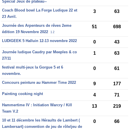
Spécial Jeux de plateau--
Coach Blood bowl La Forge Ludique 22 et
3
63
23 Avril.
Journée des Arpenteurs de rêves 2eme
51
698
édition 19 Novembre 2022
1
2
LUDIGEEK 5 Halluin 12-13 novembre 2022
0
43
Journée ludique Caudry par Meeples & co
1
63
27/11
festival multi-jeux la Gorgue 5 et 6
0
61
novembre.
Concours peinture au Hammer Time 2022
9
177
Painting cooking night
4
71
Hammertime IV : Initiation Warcry / Kill
13
219
Team V.2
10 et 11 décembre les Héraults de Lambert (
0
66
Lambersart) convention de jeu de rôle/jeu de