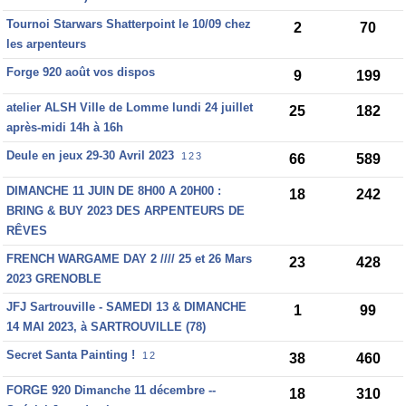
Tournoi Starwars Shatterpoint le 10/09 chez
2
70
les arpenteurs
Forge 920 août vos dispos
9
199
atelier ALSH Ville de Lomme lundi 24 juillet
25
182
après-midi 14h à 16h
Deule en jeux 29-30 Avril 2023
1
2
3
66
589
DIMANCHE 11 JUIN DE 8H00 A 20H00 :
18
242
BRING & BUY 2023 DES ARPENTEURS DE
RÊVES
FRENCH WARGAME DAY 2 //// 25 et 26 Mars
23
428
2023 GRENOBLE
JFJ Sartrouville - SAMEDI 13 & DIMANCHE
1
99
14 MAI 2023, à SARTROUVILLE (78)
Secret Santa Painting !
1
2
38
460
FORGE 920 Dimanche 11 décembre --
18
310