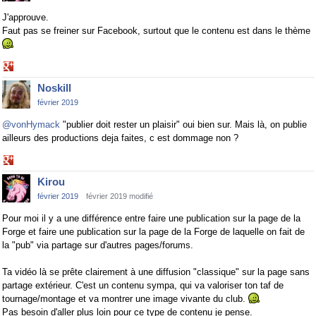
J'approuve.
Faut pas se freiner sur Facebook, surtout que le contenu est dans le thème
Share
on
Noskill
Google+
février 2019
@vonHymack
"publier doit rester un plaisir" oui bien sur. Mais là, on publie
ailleurs des productions deja faites, c est dommage non ?
Share
on
Kirou
Google+
février 2019
février 2019 modifié
Pour moi il y a une différence entre faire une publication sur la page de la
Forge et faire une publication sur la page de la Forge de laquelle on fait de
la "pub" via partage sur d'autres pages/forums.
Ta vidéo là se prête clairement à une diffusion "classique" sur la page sans
partage extérieur. C'est un contenu sympa, qui va valoriser ton taf de
tournage/montage et va montrer une image vivante du club.
Pas besoin d'aller plus loin pour ce type de contenu je pense.