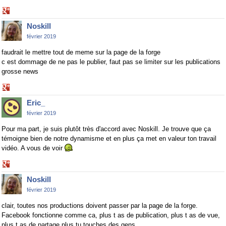
Share
on
Noskill
Google+
février 2019
faudrait le mettre tout de meme sur la page de la forge
c est dommage de ne pas le publier, faut pas se limiter sur les publications
grosse news
Share
on
Eric_
Google+
février 2019
Pour ma part, je suis plutôt très d'accord avec Noskill. Je trouve que ça
témoigne bien de notre dynamisme et en plus ça met en valeur ton travail
vidéo. A vous de voir
Share
on
Noskill
Google+
février 2019
clair, toutes nos productions doivent passer par la page de la forge.
Facebook fonctionne comme ca, plus t as de publication, plus t as de vue,
plus t as de partage plus tu touches des gens