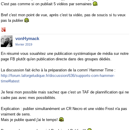
C'est pas comme si on publiait 5 vidéos par semaines
Bref c'est mon point de vue, après c'est ta vidéo, pas de soucis si tu veux
pas la publier
Share
on
vonHymack
Google+
février 2019
En résumé vous souahitez une publication systématique de média sur notre
page FB plutôt qu'en publication directe dans des groupes dédiés.
La discussion fait écho à la préparation de la comm' Hammer Time :
http://forum.laforgeludique.fr/discussion/636/supports-com-hammer-
time#latest
Je ferai mon possible mais sachez que c'est un TAF de plannification qui ne
cadre pas avec mes possibilités.
Explication : publier simultanément un CR Necro et une vidéo Frost n'a pas
vraiment de sens.
Mais je publie quand j'ai le temps!