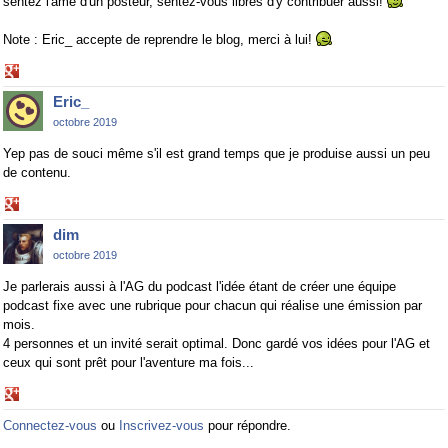
sentez l'âme d'un posteur, sentez-vous libres d'y contribuer aussi!
Note : Eric_ accepte de reprendre le blog, merci à lui!
Share
on
Eric_
Google+
octobre 2019
Yep pas de souci même s'il est grand temps que je produise aussi un peu
de contenu.
Share
on
dim
Google+
octobre 2019
Je parlerais aussi à l'AG du podcast l'idée étant de créer une équipe
podcast fixe avec une rubrique pour chacun qui réalise une émission par
mois.
4 personnes et un invité serait optimal. Donc gardé vos idées pour l'AG et
ceux qui sont prêt pour l'aventure ma fois...
Share
on
Connectez-vous
ou
Inscrivez-vous
pour répondre.
Google+