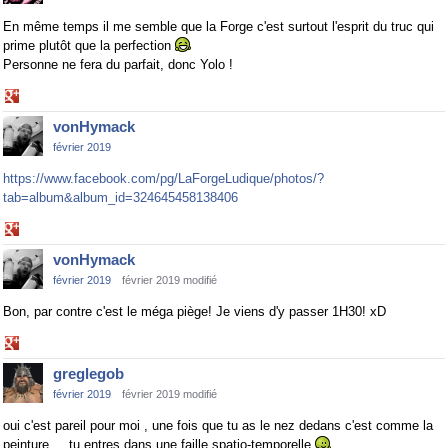
En même temps il me semble que la Forge c'est surtout l'esprit du truc qui
prime plutôt que la perfection
Personne ne fera du parfait, donc Yolo !
Share
on
vonHymack
Google+
février 2019
https://www.facebook.com/pg/LaForgeLudique/photos/?
tab=album&album_id=324645458138406
Share
on
vonHymack
Google+
février 2019
février 2019 modifié
Bon, par contre c'est le méga piège! Je viens d'y passer 1H30! xD
Share
on
greglegob
Google+
février 2019
février 2019 modifié
oui c'est pareil pour moi , une fois que tu as le nez dedans c'est comme la
peinture ... tu entres dans une faille spatio-temporelle