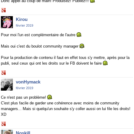
Donc appel au coup de main! Produisez! Publiez!!!
Share
on
Kirou
Google+
février 2019
Pour moi l'un est complémentaire de l'autre
Mais oui c'est du boulot community manager
Pour la production de contenu il faut en effet tous s'y mettre, après pour la
publi, seul ceux qui ont les droits sur le FB doivent le faire
Share
on
vonHymack
Google+
février 2019
Ce n'est pas un problème!
C'est plus facile de garder une cohérence avec moins de community
managers... Mais si quelqu'un souhaite s'y coller aussi on lui file les droits!
XD
Share
on
Noskill