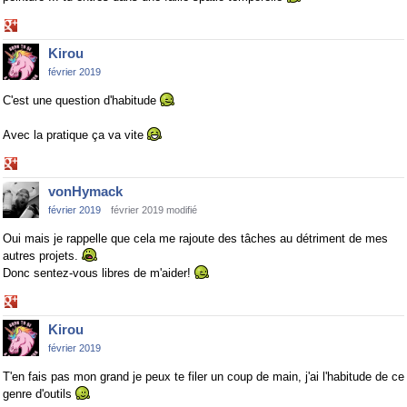
Share
on
Kirou
Google+
février 2019
C'est une question d'habitude
Avec la pratique ça va vite
Share
on
vonHymack
Google+
février 2019
février 2019 modifié
Oui mais je rappelle que cela me rajoute des tâches au détriment de mes
autres projets.
Donc sentez-vous libres de m'aider!
Share
on
Kirou
Google+
février 2019
T'en fais pas mon grand je peux te filer un coup de main, j'ai l'habitude de ce
genre d'outils