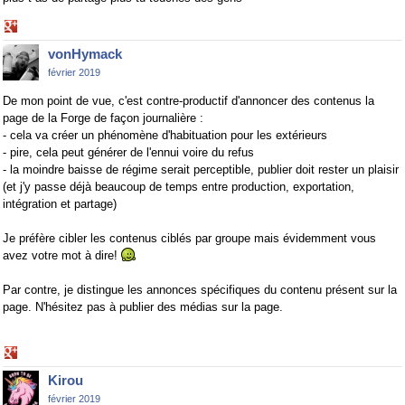
Share
on
vonHymack
Google+
février 2019
De mon point de vue, c'est contre-productif d'annoncer des contenus la
page de la Forge de façon journalière :
- cela va créer un phénomène d'habituation pour les extérieurs
- pire, cela peut générer de l'ennui voire du refus
- la moindre baisse de régime serait perceptible, publier doit rester un plaisir
(et j'y passe déjà beaucoup de temps entre production, exportation,
intégration et partage)
Je préfère cibler les contenus ciblés par groupe mais évidemment vous
avez votre mot à dire!
Par contre, je distingue les annonces spécifiques du contenu présent sur la
page. N'hésitez pas à publier des médias sur la page.
Share
on
Kirou
Google+
février 2019