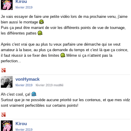
Kirou
Google+
février 2019
Je vais essayer de faire une petite vidéo lors de ma prochaine venu, j'aime
bien aussi le montage
Puis ça peut être marrant de voir les différents points de vue de tournage,
les différentes pattes
Après c'est vrai que au plus tu veux parfaire une démarche qui se veut
amateur à la base, au plus ça demande du temps et c'est là que ça coince,
il faut réussir à se fixer des limites
Même si ça n’atteint pas la
perfection...
Share
on
vonHymack
Google+
février 2019
février 2019 modifié
Ah c'est cool, ça!
Surtout que je ne possède aucune priorité sur les contenus, et que mes vidz
sont vraiment perfectibles sur certains points!
Share
on
Kirou
Google+
février 2019