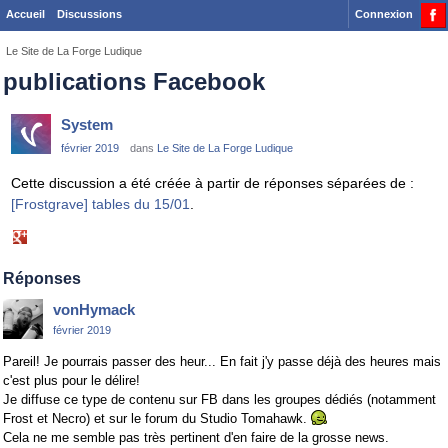
Accueil
Discussions
Connexion
Le Site de La Forge Ludique
publications Facebook
System
février 2019
dans
Le Site de La Forge Ludique
Cette discussion a été créée à partir de réponses séparées de :
[Frostgrave] tables du 15/01
.
Share
on
Google+
Réponses
vonHymack
février 2019
Pareil! Je pourrais passer des heur... En fait j'y passe déjà des heures mais
c'est plus pour le délire!
Je diffuse ce type de contenu sur FB dans les groupes dédiés (notamment
Frost et Necro) et sur le forum du Studio Tomahawk.
Cela ne me semble pas très pertinent d'en faire de la grosse news.