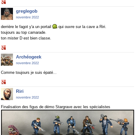
Share
on
greglegob
Google+
novembre 2022
derrière le fagot y'a un portail
qui ouvre sur la cave a Riri.
toujours au top camarade.
ton mister D est bien classe.
Share
on
Archéogeek
Google+
novembre 2022
Comme toujours je suis épaté...
Share
on
Riri
Google+
novembre 2022
Finalisation des figus de démo Stargrave avec les spécialistes