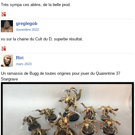
Très sympa ces aliéns, de la belle prod.
Share
on
greglegob
Google+
novembre 2022
vu sur la chaine du Cult du D, superbe résultat.
Share
on
Riri
Google+
mars 2023
Un ramassis de Bugg de toutes origines pour jouer du Quarentine 37
Stargrave