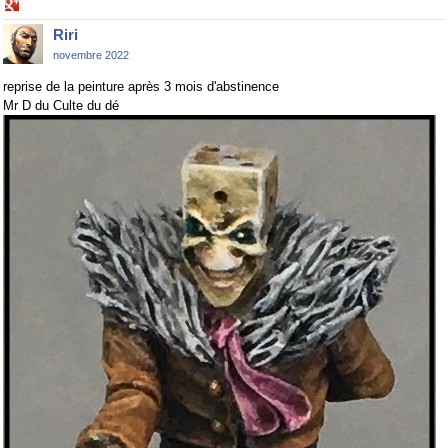
Share
on
Riri
Google+
novembre 2022
reprise de la peinture après 3 mois d'abstinence
Mr D du Culte du dé