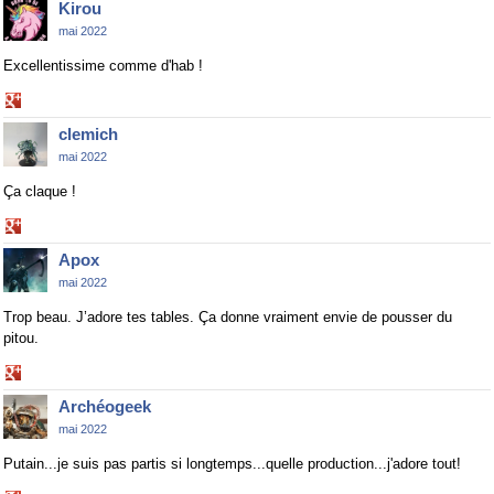
Kirou
Google+
mai 2022
Excellentissime comme d'hab !
Share
on
clemich
Google+
mai 2022
Ça claque !
Share
on
Apox
Google+
mai 2022
Trop beau. J’adore tes tables. Ça donne vraiment envie de pousser du
pitou.
Share
on
Archéogeek
Google+
mai 2022
Putain...je suis pas partis si longtemps...quelle production...j'adore tout!