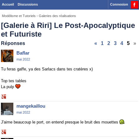
Accueil
Discussions
Connexion
Modélisme et Tutoriels
›
Galeries des réalisations
[Galerie à Riri] Le Post-Apocalyptique
et Futuriste
Réponses
«
1
2
3
4
5
»
Baflar
mai 2022
Tu feras gaffe, ya des Sarlacs dans tes cratères x)
Top tes tables
La pulp
Share
on
mangekaillou
Google+
mai 2022
J'aime beaucoup le port, on entend presque le bruit des mouettes
Share
on