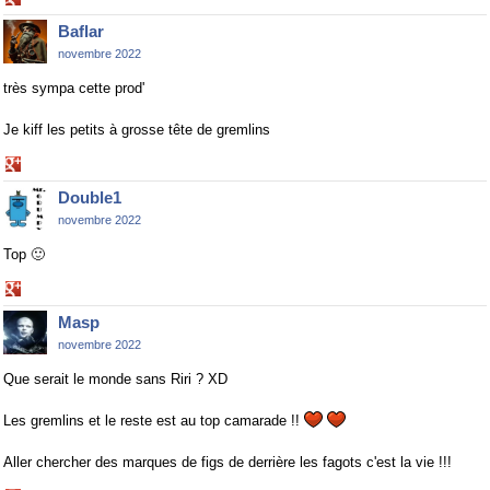
on
Baflar
Google+
novembre 2022
très sympa cette prod'
Je kiff les petits à grosse tête de gremlins
Share
on
Double1
Google+
novembre 2022
Top
🙂
Share
on
Masp
Google+
novembre 2022
Que serait le monde sans Riri ? XD
Les gremlins et le reste est au top camarade !!
Aller chercher des marques de figs de derrière les fagots c'est la vie !!!