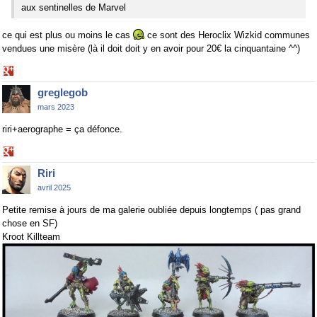
aux sentinelles de Marvel
ce qui est plus ou moins le cas
ce sont des Heroclix Wizkid communes
vendues une misère (là il doit doit y en avoir pour 20€ la cinquantaine ^^)
Share
on
greglegob
Google+
mars 2023
riri+aerographe = ça défonce.
Share
on
Riri
Google+
avril 2025
Petite remise à jours de ma galerie oubliée depuis longtemps ( pas grand
chose en SF)
Kroot Killteam