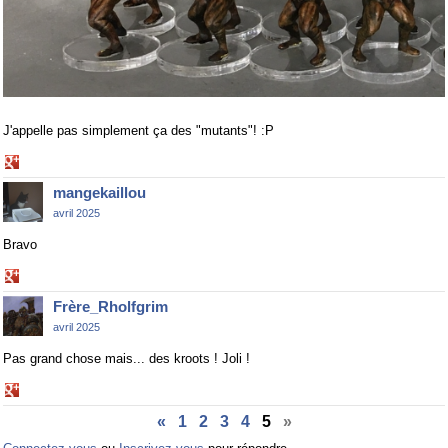
J'appelle pas simplement ça des "mutants"! :P
Share
on
mangekaillou
Google+
avril 2025
Bravo
Share
on
Frère_Rholfgrim
Google+
avril 2025
Pas grand chose mais... des kroots ! Joli !
Share
on
«
1
2
3
4
5
»
Google+