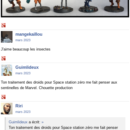
Share
on
mangekaillou
Google+
mars 2023
J'aime beaucoup les insectes
Share
on
Guimlideux
Google+
mars 2023
Ton traitement des droids pour Space station zéro me fait penser aux
sentinelles de Marvel. Chouette production
Share
on
Riri
Google+
mars 2023
Guimlideux
a écrit:
»
Ton traitement des droids pour Space station zéro me fait penser