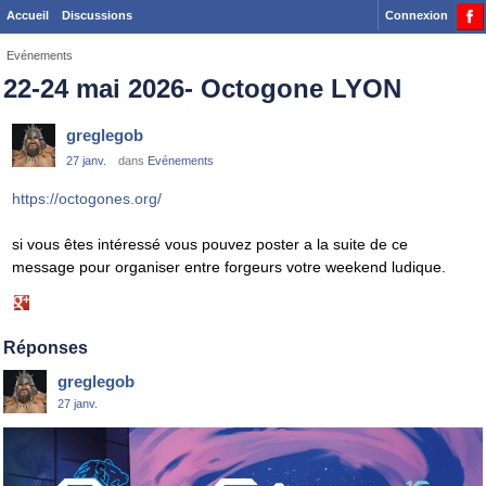
Accueil
Discussions
Connexion
Evénements
22-24 mai 2026- Octogone LYON
greglegob
27 janv.
dans
Evénements
https://octogones.org/
si vous êtes intéressé vous pouvez poster a la suite de ce
message pour organiser entre forgeurs votre weekend ludique.
Share
on
Google+
Réponses
greglegob
27 janv.