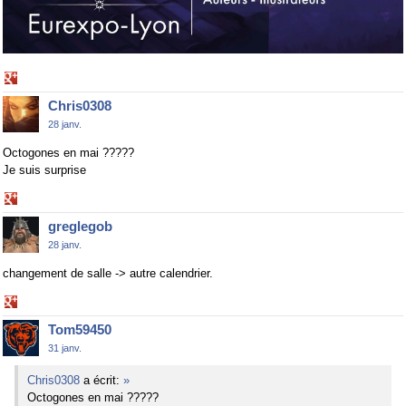
Share
on
Chris0308
Google+
28 janv.
Octogones en mai ?????
Je suis surprise
Share
on
greglegob
Google+
28 janv.
changement de salle -> autre calendrier.
Share
on
Tom59450
Google+
31 janv.
Chris0308
a écrit:
»
Octogones en mai ?????