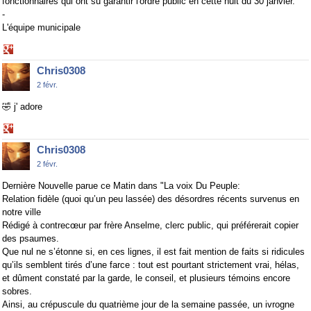
fonctionnaires qui ont su garantir l'ordre public en cette nuit du 30 janvier.
-
L'équipe municipale
Share
on
Chris0308
Google+
2 févr.
🤣
j' adore
Share
on
Chris0308
Google+
2 févr.
Dernière Nouvelle parue ce Matin dans "La voix Du Peuple:
Relation fidèle (quoi qu’un peu lassée) des désordres récents survenus en
notre ville
Rédigé à contrecœur par frère Anselme, clerc public, qui préférerait copier
des psaumes.
Que nul ne s’étonne si, en ces lignes, il est fait mention de faits si ridicules
qu’ils semblent tirés d’une farce : tout est pourtant strictement vrai, hélas,
et dûment constaté par la garde, le conseil, et plusieurs témoins encore
sobres.
Ainsi, au crépuscule du quatrième jour de la semaine passée, un ivrogne