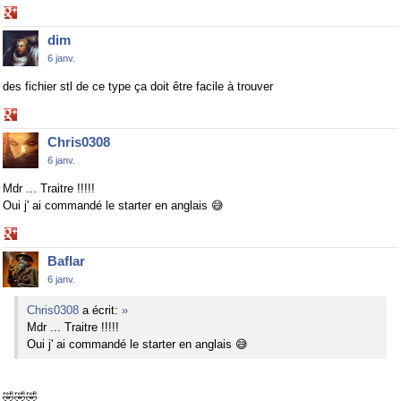
Share
on
dim
Google+
6 janv.
des fichier stl de ce type ça doit être facile à trouver
Share
on
Chris0308
Google+
6 janv.
Mdr ... Traitre !!!!!
Oui j' ai commandé le starter en anglais
😅
Share
on
Baflar
Google+
6 janv.
Chris0308
a écrit:
»
Mdr ... Traitre !!!!!
Oui j' ai commandé le starter en anglais
😅
🤣
🤣
🤣