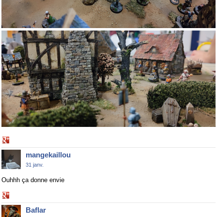
Share
on
mangekaillou
Google+
31 janv.
Ouhhh ça donne envie
Share
on
Baflar
Google+