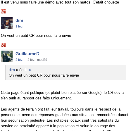
Il est venu nous faire une démo avec tout son matos. C'était chouette
Share
on
dim
Google+
1 févr.
On veut un petit CR pour nous faire envie
Share
on
GuillaumeD
Google+
2 févr.
2 févr. modifié
dim
a écrit:
»
On veut un petit CR pour nous faire envie
Cette page étant publique (et plutot bien placée sur Google), le CR devra
s'en tenir au rapport des faits uniquement.
Les agents de terrain ont fait leur travail, toujours dans le respect de la
personne et avec des réponses graduées aux situations rencontrées durant
leur sécurisation pédestre. Les notables locaux sont très satisfaits du
service de proximité apporté à la population et salue le courage des