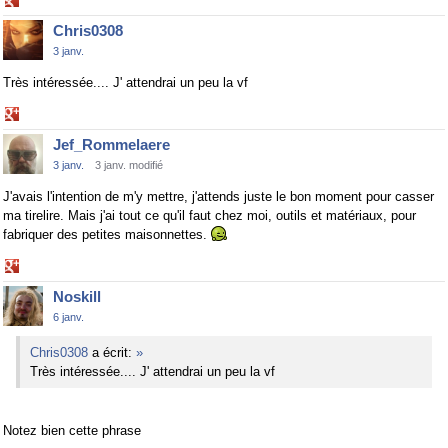
Share
on
Chris0308
Google+
3 janv.
Très intéressée.... J' attendrai un peu la vf
Share
on
Jef_Rommelaere
Google+
3 janv.
3 janv. modifié
J'avais l'intention de m'y mettre, j'attends juste le bon moment pour casser
ma tirelire. Mais j'ai tout ce qu'il faut chez moi, outils et matériaux, pour
fabriquer des petites maisonnettes.
Share
on
Noskill
Google+
6 janv.
Chris0308
a écrit:
»
Très intéressée.... J' attendrai un peu la vf
Notez bien cette phrase