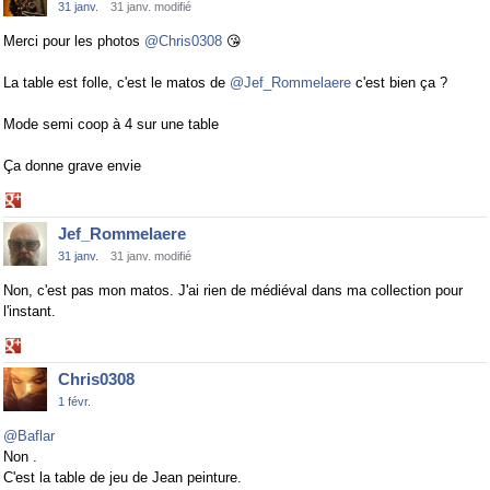
31 janv.
31 janv. modifié
Merci pour les photos
@Chris0308
😘
La table est folle, c'est le matos de
@Jef_Rommelaere
c'est bien ça ?
Mode semi coop à 4 sur une table
Ça donne grave envie
Share
on
Jef_Rommelaere
Google+
31 janv.
31 janv. modifié
Non, c'est pas mon matos. J'ai rien de médiéval dans ma collection pour
l'instant.
Share
on
Chris0308
Google+
1 févr.
@Baflar
Non .
C'est la table de jeu de Jean peinture.