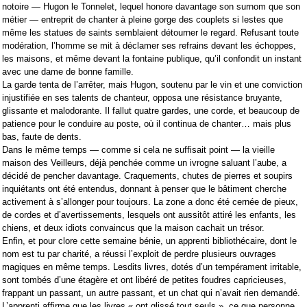
notoire — Hugon le Tonnelet, lequel honore davantage son surnom que son
métier — entreprit de chanter à pleine gorge des couplets si lestes que
même les statues de saints semblaient détourner le regard. Refusant toute
modération, l’homme se mit à déclamer ses refrains devant les échoppes,
les maisons, et même devant la fontaine publique, qu’il confondit un instant
avec une dame de bonne famille.
La garde tenta de l’arrêter, mais Hugon, soutenu par le vin et une conviction
injustifiée en ses talents de chanteur, opposa une résistance bruyante,
glissante et malodorante. Il fallut quatre gardes, une corde, et beaucoup de
patience pour le conduire au poste, où il continua de chanter… mais plus
bas, faute de dents.
Dans le même temps — comme si cela ne suffisait point — la vieille
maison des Veilleurs, déjà penchée comme un ivrogne saluant l’aube, a
décidé de pencher davantage. Craquements, chutes de pierres et soupirs
inquiétants ont été entendus, donnant à penser que le bâtiment cherche
activement à s’allonger pour toujours. La zone a donc été cernée de pieux,
de cordes et d’avertissements, lesquels ont aussitôt attiré les enfants, les
chiens, et deux idiots convaincus que la maison cachait un trésor.
Enfin, et pour clore cette semaine bénie, un apprenti bibliothécaire, dont le
nom est tu par charité, a réussi l’exploit de perdre plusieurs ouvrages
magiques en même temps. Lesdits livres, dotés d’un tempérament irritable,
sont tombés d’une étagère et ont libéré de petites foudres capricieuses,
frappant un passant, un autre passant, et un chat qui n’avait rien demandé.
L’apprenti affirme que les livres « ont glissé tout seuls », ce que personne