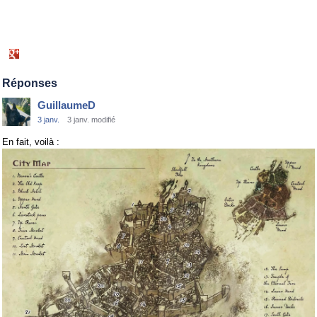
Share
on
Google+
Réponses
GuillaumeD
3 janv.
3 janv. modifié
En fait, voilà :