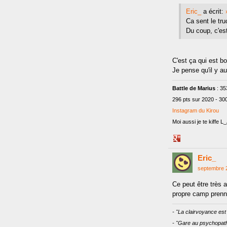
Eric_
a écrit:
Ca sent le tru
Du coup, c'est
C'est ça qui est b
Je pense qu'il y 
Battle de Marius
: 35
296 pts sur 2020 - 30
Instagram du Kirou
Moi aussi je te kiffe 
Share
on
Eric_
Google+
septembre 
Ce peut être très 
propre camp prenne
- "La clairvoyance est 
- "Gare au psychopath