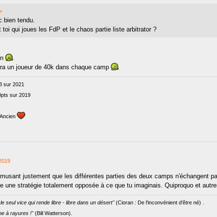
»
c bien tendu.
 toi qui joues les FdP et le chaos partie liste arbitrator ?
on
aura un joueur de 40k dans chaque camp
3 sur 2021
0pts sur 2019
L_Ancien
2019
amusant justement que les différentes parties des deux camps n'échangent pa
 une stratégie totalement opposée à ce que tu imaginais. Quiproquo et autr
le seul vice qui rende libre - libre dans un désert"
(Cioran : De l'inconvénient d'être né) .
e à rayures !"
(Bill Watterson).