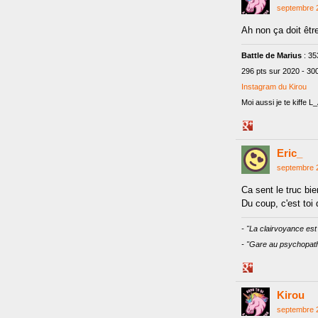
septembre 
Ah non ça doit être
Battle de Marius
: 35
296 pts sur 2020 - 30
Instagram du Kirou
Moi aussi je te kiffe 
Share
on
Eric_
Google+
septembre 
Ca sent le truc bie
Du coup, c'est toi 
- "La clairvoyance est 
- "Gare au psychopath
Share
on
Kirou
Google+
septembre 