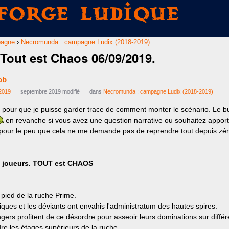
Forge Ludique
pagne
›
Necromunda : campagne Ludix (2018-2019)
 Tout est Chaos 06/09/2019.
ob
2019
septembre 2019 modifié
dans
Necromunda : campagne Ludix (2018-2019)
à pour que je puisse garder trace de comment monter le scénario. Le but
en revanche si vous avez une question narrative ou souhaitez apporter
ir pour le peu que cela ne me demande pas de reprendre tout depuis zé
 joueurs.
TOUT est CHAOS
 pied de la ruche Prime.
ques et les déviants ont envahis l'administratum des hautes spires.
gers profitent de ce désordre pour asseoir leurs dominations sur différ
re les étages supérieurs de la ruche.