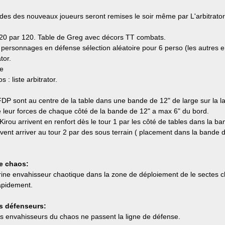
ndes des nouveaux joueurs seront remises le soir même par L'arbitrator
120 par 120. Table de Greg avec décors TT combats.
8 personnages en défense sélection aléatoire pour 6 perso (les autres en
tor.
de
: liste arbitrator.
FDP sont au centre de la table dans une bande de 12" de large sur la la
e leur forces de chaque côté de la bande de 12" a max 6" du bord.
rou arrivent en renfort dès le tour 1 par les côté de tables dans la ba
ent arriver au tour 2 par des sous terrain ( placement dans la bande d
le chaos:
ne envahisseur chaotique dans la zone de déploiement de le sectes chaoti
apidement.
es défenseurs:
 envahisseurs du chaos ne passent la ligne de défense.