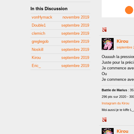
In this Discussion
vonHymack
novembre 2019
Double1
septembre 2019
Share
clemich
septembre 2019
on
Kirou
Google+
greglegob
septembre 2019
septembre 
Noskill
septembre 2019
Ouuuuh la pressi
Kirou
septembre 2019
Juste pour la préci
Eric_
septembre 2019
Je commence avec 8
Ou
Je commence avec 6
Battle de Marius
: 35
296 pts sur 2020 - 30
Instagram du Kirou
Moi aussi je te kiffe 
Share
on
Kirou
Google+