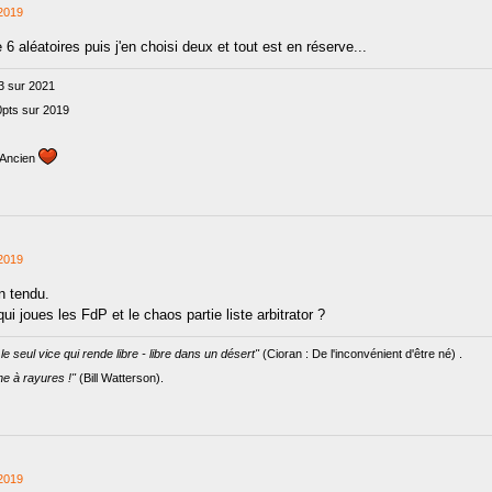
2019
 6 aléatoires puis j'en choisi deux et tout est en réserve...
3 sur 2021
0pts sur 2019
L_Ancien
2019
n tendu.
qui joues les FdP et le chaos partie liste arbitrator ?
le seul vice qui rende libre - libre dans un désert"
(Cioran : De l'inconvénient d'être né) .
e à rayures !"
(Bill Watterson).
2019