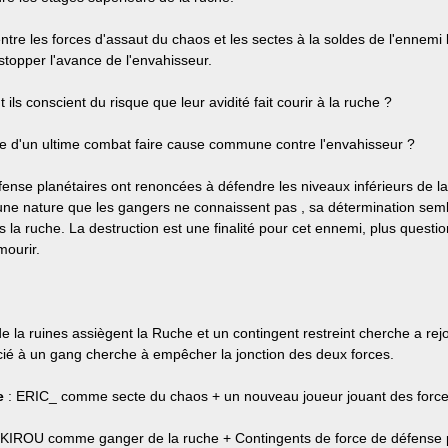
ntre les forces d'assaut du chaos et les sectes à la soldes de l'ennemi
stopper l'avance de l'envahisseur.
ils conscient du risque que leur avidité fait courir à la ruche ?
ace d'un ultime combat faire cause commune contre l'envahisseur ?
ense planétaires ont renoncées à défendre les niveaux inférieurs de la
une nature que les gangers ne connaissent pas , sa détermination semb
 la ruche. La destruction est une finalité pour cet ennemi, plus question
mourir.
e la ruines assiègent la Ruche et un contingent restreint cherche a re
cié à un gang cherche à empêcher la jonction des deux forces.
e
: ERIC_ comme secte du chaos + un nouveau joueur jouant des force
 KIROU comme ganger de la ruche + Contingents de force de défense p