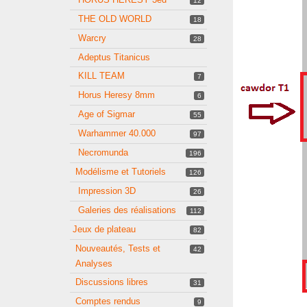
12
THE OLD WORLD
18
Warcry
28
Adeptus Titanicus
KILL TEAM
7
Horus Heresy 8mm
6
Age of Sigmar
55
Warhammer 40.000
97
Necromunda
196
Modélisme et Tutoriels
126
Impression 3D
26
Galeries des réalisations
112
Jeux de plateau
82
Nouveautés, Tests et
42
Analyses
Discussions libres
31
Comptes rendus
9