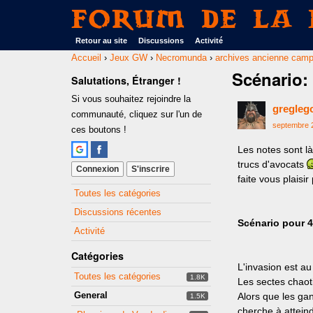
Forum de La 
Retour au site
Discussions
Activité
Accueil
›
Jeux GW
›
Necromunda
›
archives ancienne cam
Scénario:
Salutations, Étranger !
Si vous souhaitez rejoindre la
gregleg
communauté, cliquez sur l'un de
septembre 
ces boutons !
Les notes sont l
trucs d'avocats
Connexion
S'inscrire
faite vous plais
Quick
Toutes les catégories
Links
Discussions récentes
Scénario pour 4
Activité
Catégories
L'invasion est au
Toutes les catégories
1.8K
Les sectes chaoti
General
Alors que les gan
1.5K
cherche à atteind