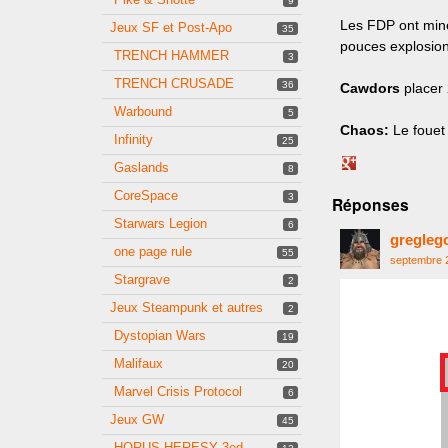
9
Les FDP ont minés
Jeux SF et Post-Apo
35
pouces explosion
TRENCH HAMMER
3
TRENCH CRUSADE
36
Cawdors
placer 
Warbound
5
Chaos:
Le fouet 
Infinity
25
Share
Gaslands
8
on
CoreSpace
3
Réponses
Google+
Starwars Legion
6
gregleg
one page rule
55
septembre 
Stargrave
2
Jeux Steampunk et autres
2
Dystopian Wars
19
Malifaux
20
Marvel Crisis Protocol
6
Jeux GW
45
HORUS HERESY 3ed