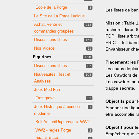
Ecole de la Forge
3
Les listes de ba
Le Site de La Forge Ludique
Mission : Table 
Achat, vente et
213
ruchiers : kirou 
commandes groupées
FDP : liste arbitra
Discussions libres
161
ERIC_ : full ban
Nos Vidéos
Envahisseur chaos 
11
Figurines
1.1K
Placement:
les 
Discussions libres
87
les chaos déploi
Nouveautés, Test et
Les Cawdors de Ki
108
Analyses
Les cawdors peuv
trappe secrete.
Jeux Med-Fan
Frostgrave
57
Objectifs pour 
Jeux Historique à periode
1
Amener une figuri
moderne
être accomplie r
Bolt Action/Rupture/jeux WW2
Objectif pour l
WW2 - règles Forge
2
Empêcher que les
Pike & Shotte