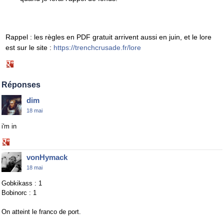
Rappel : les règles en PDF gratuit arrivent aussi en juin, et le lore
est sur le site :
https://trenchcrusade.fr/lore
Share
on
Google+
Réponses
dim
18 mai
i'm in
Share
on
vonHymack
Google+
18 mai
Gobkikass : 1
Bobinorc : 1
On atteint le franco de port.