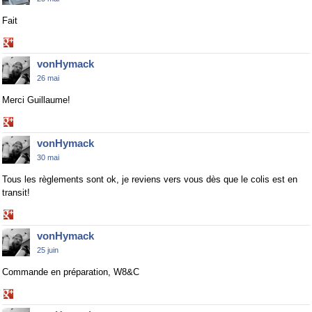
Fait
Share
on
vonHymack
Google+
26 mai
Merci Guillaume!
Share
on
vonHymack
Google+
30 mai
Tous les règlements sont ok, je reviens vers vous dès que le colis est en
transit!
Share
on
vonHymack
Google+
25 juin
Commande en préparation, W8&C
Share
on