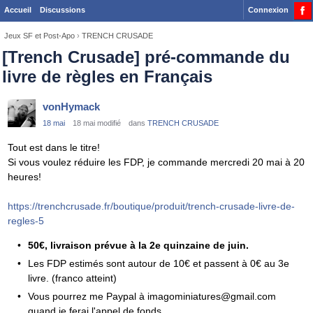
Accueil
Discussions
Connexion
Jeux SF et Post-Apo
›
TRENCH CRUSADE
[Trench Crusade] pré-commande du
livre de règles en Français
vonHymack
18 mai
18 mai modifié
dans
TRENCH CRUSADE
Tout est dans le titre!
Si vous voulez réduire les FDP, je commande mercredi 20 mai à 20
heures!
https://trenchcrusade.fr/boutique/produit/trench-crusade-livre-de-
regles-5
50€, livraison prévue à la 2e quinzaine de juin.
Les FDP estimés sont autour de 10€ et passent à 0€ au 3e
livre. (franco atteint)
Vous pourrez me Paypal à imagominiatures@gmail.com
quand je ferai l'appel de fonds.