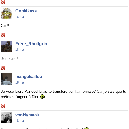
Share
on
Gobkikass
Google+
18 mai
Go !!
Share
on
Frère_Rholfgrim
Google+
18 mai
J'en suis !
Share
on
mangekaillou
Google+
18 mai
Je veux bien. Par quel biais te transfère t'on la monnaie? Car je sais que tu
préfères l'argent à Dieu
Share
on
vonHymack
Google+
18 mai