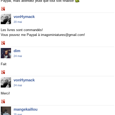
Paypal, mais attendez jeudi que tout soit finalisé!
Share
on
vonHymack
Google+
20 mai
Les livres sont commandés!
Vous pouvez me Paypal à imagominiatures@gmail.com!
Share
on
dim
Google+
24 mai
Fait
Share
on
vonHymack
Google+
24 mai
Merci!
Share
on
mangekaillou
Google+
25 mai