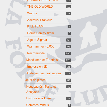
12
THE OLD WORLD
18
Warcry
28
Adeptus Titanicus
KILL TEAM
7
Horus Heresy 8mm
6
Age of Sigmar
55
Warhammer 40.000
97
Necromunda
196
Modélisme et Tutoriels
126
Impression 3D
26
Galeries des réalisations
112
Jeux de plateau
82
Nouveautés, Tests et
42
Analyses
Discussions libres
31
Comptes rendus
9