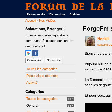
Forum de La 
Retour au site
Discussions
Activité
Accueil
›
Nos Vidéos
ForgeFm 
Salutations, Étranger !
Si vous souhaitez rejoindre la
Noskill
communauté, cliquez sur l'un de
septembre 
ces boutons !
Bienvenue dans 
Connexion
S'inscrire
Aujourd'hui, on 
Quick
Toutes les catégories
septembre 2023 
Links
Discussions récentes
La Dimension nou
Activité
sans les dégouter 
Catégories
Et pour ceux qui l
Toutes les catégories
1.8K
General
1.5K