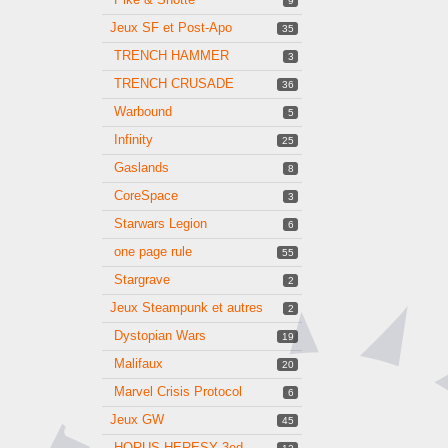
9
Jeux SF et Post-Apo
35
TRENCH HAMMER
3
TRENCH CRUSADE
36
Warbound
5
Infinity
25
Gaslands
8
CoreSpace
3
Starwars Legion
6
one page rule
55
Stargrave
2
Jeux Steampunk et autres
2
Dystopian Wars
19
Malifaux
20
Marvel Crisis Protocol
6
Jeux GW
45
HORUS HERESY 3ed