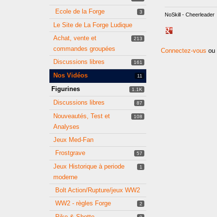
Ecole de la Forge
3
NoSkill - Cheerleader
Le Site de La Forge Ludique
Share
Achat, vente et
213
on
commandes groupées
Google+
Connectez-vous
ou
Discussions libres
161
Nos Vidéos
11
Figurines
1.1K
Discussions libres
87
Nouveautés, Test et
108
Analyses
Jeux Med-Fan
Frostgrave
57
Jeux Historique à periode
1
moderne
Bolt Action/Rupture/jeux WW2
WW2 - règles Forge
2
Pike & Shotte