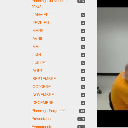
Plannings du Vendredi
156
20h45
JANVIER
5
FEVRIER
4
MARS
4
AVRIL
4
MAI
5
JUIN
4
JUILLET
5
AOUT
4
SEPTEMBRE
4
OCTOBRE
5
NOVEMBRE
4
DECEMBRE
4
Plannings Forge 920
40
Présentation
289
Evénements
181