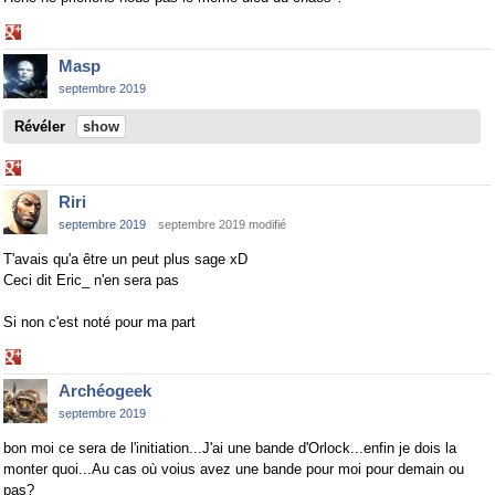
Share
on
Masp
Google+
septembre 2019
Révéler
Share
on
Riri
Google+
septembre 2019
septembre 2019 modifié
T'avais qu'a être un peut plus sage xD
Ceci dit Eric_ n'en sera pas
Si non c'est noté pour ma part
Share
on
Archéogeek
Google+
septembre 2019
bon moi ce sera de l'initiation...J'ai une bande d'Orlock...enfin je dois la
monter quoi...Au cas où voius avez une bande pour moi pour demain ou
pas?