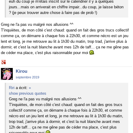
euh du coup je m'étais inscrit sur le calendrier il y a quelques
jours...mais on arriverait en chiffre impair...du coup, je laisse béton
? (je peux trouver autre chose à faire pas de prob !)
Greg ne l'a pas vu malgré nos allusions ^^
T'inquiètes, de mon côté c'est chaud: quand on fait des gros trucs collectif
comme ça, on démarre à chaque fois à 22h30, et comme nécro est un jeu
lent et long, je me retrouve au lit à 1h30 du matin, trop trad, j'arrive plus à
dormir, et c'est la nuit blanche avant mes 12h de taff... ça ne me gêne pas
de céder ma place, c'est plus raisonnable pour moi
Share
on
Kirou
Google+
septembre 2019
Riri
a écrit:
»
show previous quotes
Greg ne l'a pas vu malgré nos allusions ^^
T'inquiètes, de mon côté c'est chaud: quand on fait des gros trucs
collectif comme ça, on démarre à chaque fois à 22h30, et comme
nécro est un jeu lent et long, je me retrouve au lit à 1h30 du matin,
trop trad, j'arrive plus à dormir, et c'est la nuit blanche avant mes
12h de taff... ça ne me gêne pas de céder ma place, c'est plus
raisonnable pour moi