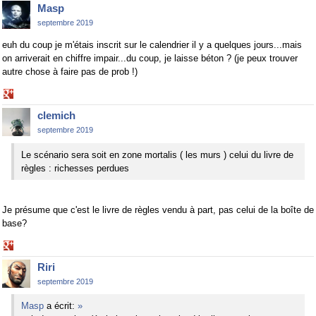
on
Masp
Google+
septembre 2019
euh du coup je m'étais inscrit sur le calendrier il y a quelques jours...mais
on arriverait en chiffre impair...du coup, je laisse béton ? (je peux trouver
autre chose à faire pas de prob !)
Share
on
clemich
Google+
septembre 2019
Le scénario sera soit en zone mortalis ( les murs ) celui du livre de
règles : richesses perdues
Je présume que c'est le livre de règles vendu à part, pas celui de la boîte de
base?
Share
on
Riri
Google+
septembre 2019
Masp
a écrit:
»