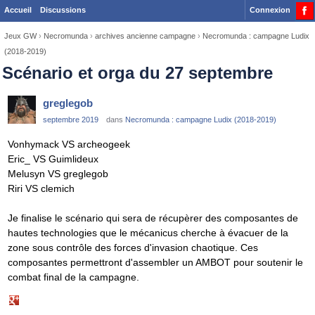
Accueil
Discussions
Connexion
Jeux GW
›
Necromunda
›
archives ancienne campagne
›
Necromunda : campagne Ludix
(2018-2019)
Scénario et orga du 27 septembre
greglegob
septembre 2019
dans
Necromunda : campagne Ludix (2018-2019)
Vonhymack VS archeogeek
Eric_ VS Guimlideux
Melusyn VS greglegob
Riri VS clemich
Je finalise le scénario qui sera de récupèrer des composantes de
hautes technologies que le mécanicus cherche à évacuer de la
zone sous contrôle des forces d'invasion chaotique. Ces
composantes permettront d'assembler un AMBOT pour soutenir le
combat final de la campagne.
Share
on