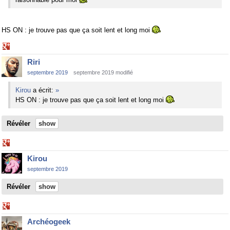
HS ON : je trouve pas que ça soit lent et long moi
Share
on
Riri
Google+
septembre 2019
septembre 2019 modifié
Kirou
a écrit:
»
HS ON : je trouve pas que ça soit lent et long moi
Révéler
Share
on
Kirou
Google+
septembre 2019
Révéler
Share
on
Archéogeek
Google+