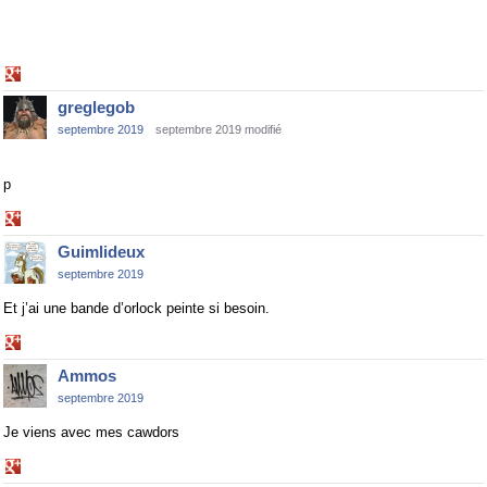
Share
on
greglegob
Google+
septembre 2019
septembre 2019 modifié
p
Share
on
Guimlideux
Google+
septembre 2019
Et j’ai une bande d’orlock peinte si besoin.
Share
on
Ammos
Google+
septembre 2019
Je viens avec mes cawdors
Share