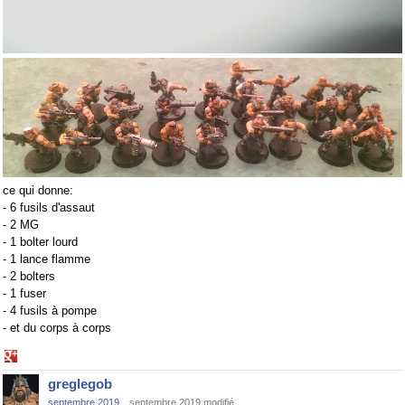
ce qui donne:
- 6 fusils d'assaut
- 2 MG
- 1 bolter lourd
- 1 lance flamme
- 2 bolters
- 1 fuser
- 4 fusils à pompe
- et du corps à corps
Share
on
greglegob
Google+
septembre 2019
septembre 2019 modifié