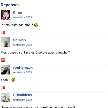
Google+
Réponses
Kirou
septembre 2019
Putain triste pas être là
Share
on
clemich
Google+
septembre 2019
Mes troupes sont prêtes à perdre avec panache^^
Share
on
vonHymack
Google+
septembre 2019
Yeah!!!
Share
on
Guimlideux
Google+
septembre 2019
Hehe ne prierions nous pas le même dieu du chaos ?