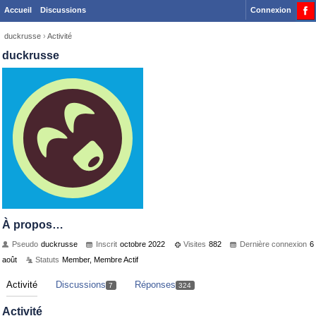
Accueil
Discussions
Connexion
duckrusse
›
Activité
duckrusse
À propos…
Pseudo
duckrusse
Inscrit
octobre 2022
Visites
882
Dernière connexion
6
août
Statuts
Member, Membre Actif
Activité
Discussions
Réponses
7
324
Activité