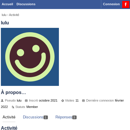
Accueil
Discussions
Connexion
lulu
›
Activité
lulu
À propos…
Pseudo
lulu
Inscrit
octobre 2021
Visites
11
Dernière connexion
février
2022
Statuts
Member
Activité
Discussions
Réponses
1
3
Activité